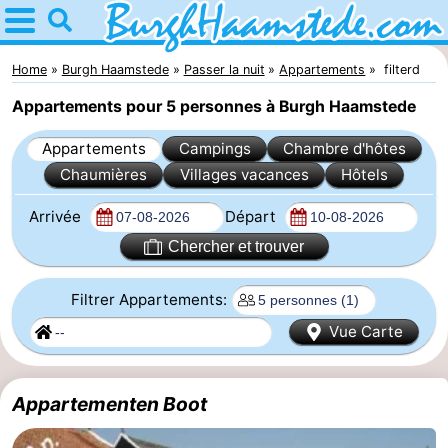
Home
Burgh
Home
Burgh Haamstede
Passer la nuit
Appartements
filterd
Appartements pour 5 personnes à Burgh Haamstede
Haamstede
Astuces
Appartements
Campings
Chambre d'hôtes
Avec
Chaumières
Villages vacances
Hôtels
les
Nature
Arrivée
Départ
enfants
Kop
Passer
Chercher et trouver
van
la
Appartements
Filtrer Appartements:
Vue Carte
Schouwen
nuit
Campings
Chambre
Appartementen Boot
d'hôtes
Chaumières