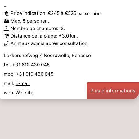
...
van
Valleien
Wijde
-
Price indication: €245 à €525
.
par semaine
Max. 5 personen.
Haamstede
Blick
Zeeuwse
-
Nombre de chambres: 2.
Distance de la plage: ±3,0 km.
Kust
’t
Hôtels
Animaux admis après consultation.
Hof
Last
Lokkershofweg 7, Noordwelle, Renesse
van
minutes
Plages
tel. +31 610 430 045
mob. +31 610 430 045
Haamstede
Voir
mail.
E-mail
Plus d'informations
et
Lieux
web.
Website
faire
d'intérêt
-
Musées
-
Monuments
-