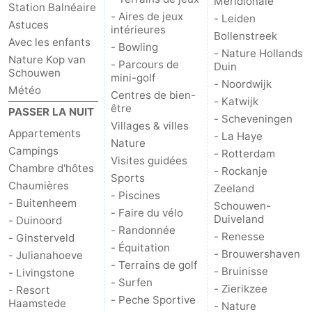
Méridionale
Station Balnéaire
- Aires de jeux
- Leiden
golf
être
villes
Visites
Astuces
intérieures
Bollenstreek
Avec les enfants
- Bowling
guidées
Sports
- Nature Hollands
Nature Kop van
- Parcours de
Duin
Schouwen
mini-golf
- Noordwijk
-
Météo
Centres de bien-
- Katwijk
être
PASSER LA NUIT
Piscines
-
- Scheveningen
Villages & villes
Appartements
- La Haye
Nature
Faire
-
Campings
- Rotterdam
Visites guidées
Chambre d'hôtes
- Rockanje
Sports
du
Randonnée
-
Chaumières
Zeeland
- Piscines
- Buitenheem
Schouwen-
vélo
Équitation
-
- Faire du vélo
Duiveland
- Duinoord
- Randonnée
- Renesse
- Ginsterveld
Terrains
-
- Équitation
- Brouwershaven
- Julianahoeve
- Terrains de golf
- Bruinisse
de
Surfen
-
- Livingstone
- Surfen
- Zierikzee
- Resort
- Peche Sportive
Haamstede
golf
Peche
-
- Nature