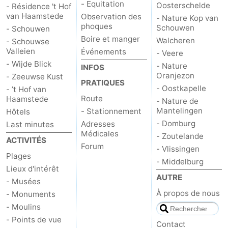
- Equitation
Oosterschelde
- Résidence 't Hof
van Haamstede
Observation des
Sportive
Equitation
Observation
- Nature Kop van
phoques
Schouwen
- Schouwen
Boire et manger
des
Boire
Walcheren
- Schouwse
Valleien
Événements
- Veere
phoques
et
Événements
- Wijde Blick
- Nature
INFOS
Oranjezon
- Zeeuwse Kust
PRATIQUES
manger
Pratiques
- Oostkapelle
- ’t Hof van
Route
Haamstede
- Nature de
Forum
Mantelingen
- Stationnement
Hôtels
- Domburg
Adresses
Last minutes
Route
Médicales
- Zoutelande
ACTIVITÉS
Forum
- Vlissingen
-
Plages
- Middelburg
Lieux d'intérêt
Stationnement
Adresses
AUTRE
- Musées
À propos de nous
- Monuments
Médicales
Région
- Moulins
- Points de vue
Hollande-
Contact