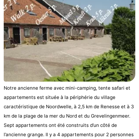
-
Buitenheem
-
Duinoord
-
Ginsterveld
-
Julianahoeve
-
Livingstone
-
Notre ancienne ferme avec mini-camping, tente safari et
Resort
-
appartements est située à la périphérie du village
Haamstede
Résidence
-
caractéristique de Noordwelle, à 2,5 km de Renesse et à 3
km de la plage de la mer du Nord et du Grevelingenmeer.
't
Schouwen
-
Sept appartements ont été construits d’un côté de
Hof
Schouwse
-
l’ancienne grange. Il y a 4 appartements pour 2 personnes