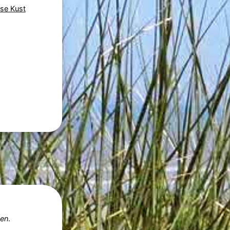
se Kust
nen
.