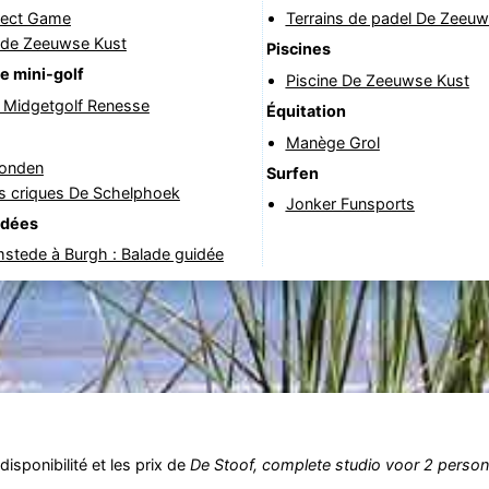
fect Game
Terrains de padel De Zeeuw
 de Zeeuwse Kust
Piscines
e mini-golf
Piscine De Zeeuwse Kust
& Midgetgolf Renesse
Équitation
Manège Grol
onden
Surfen
s criques De Schelphoek
Jonker Funsports
idées
stede à Burgh : Balade guidée
isponibilité et les prix de
De Stoof, complete studio voor 2 perso