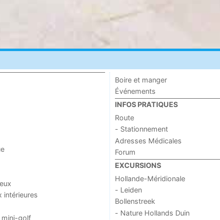
Boire et manger
Événements
INFOS PRATIQUES
Route
- Stationnement
Adresses Médicales
ue
Forum
EXCURSIONS
Hollande-Méridionale
jeux
- Leiden
x intérieures
Bollenstreek
- Nature Hollands Duin
 mini-golf