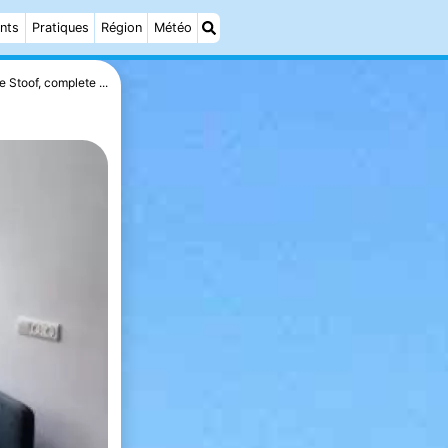
nts
Pratiques
Région
Météo
e Stoof, complete ...